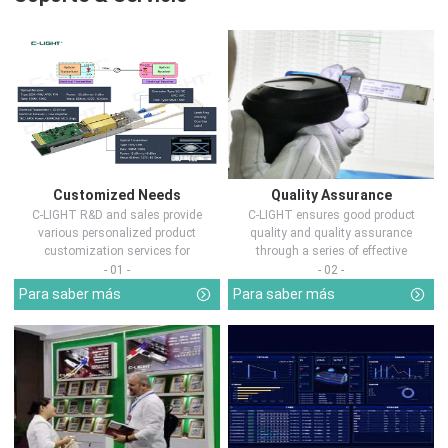
Customized Needs
Quality Assurance
C-LIGHT R&D and sales provide
C-LIGHT ensures good product
various personalized product
quality and quality assurance
customization services for
through a series of effective
customers in d...
measures.
- 01 -
- 02 -
Para saber más
Para saber más