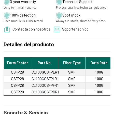
3-year warranty
Technical Support
Long term maintenance
Professional free technical guidance
100% detection
Spot stock
Each module is 100% tested
Always in stock, short delivery time
Contacta con nosotros
Soporte técnico
Detalles del producto
Form Factor
Part No.
Fiber Type
Data Rate
QSFP28
CL100GQSFPER1
SMF
100G
QSFP28
CL100GQSFPLR1
SMF
100G
QSFP28
CL100GQSFPFR1
SMF
100G
QSFP28
CL100GQSFPDR1
SMF
100G
Soporte & Servicio