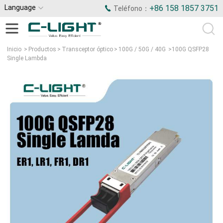
Language
+86 158 1857 3751
Teléfono：
Inicio
>
Productos
>
Transceptor óptico
>
100G / 50G / 40G
>
100G QSFP28
Single Lambda