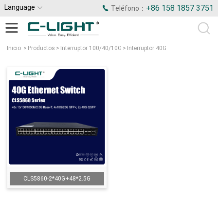
Language
+86 158 1857 3751
Teléfono：
Inicio
>
Productos
>
Interruptor 100/40/10G
>
Interruptor 40G
CLS5860-2*40G+48*2.5G