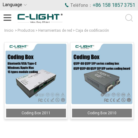
Language
+86 158 1857 3751
Teléfono：
Inicio
>
Productos
>
Herramientas de red
>
Caja de codificación
Coding Box 2011
Coding Box 2010