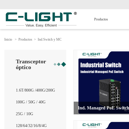
Productos
Inicio
>
Productos
>
Ind.Switch y MC
Transceptor
óptico
1.6T/800G /400G/200G
100G / 50G / 40G
Ind. Managed PoE Switc
25G / 10G
128/64/32/16/8/4G