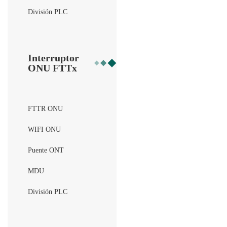
División PLC
Interruptor
ONU FTTx
FTTR ONU
WIFI ONU
Puente ONT
MDU
División PLC