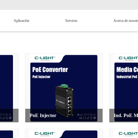
Aplicación
Servicio
Acerca de nosot
h
PoE Injector
Ind. PoE M