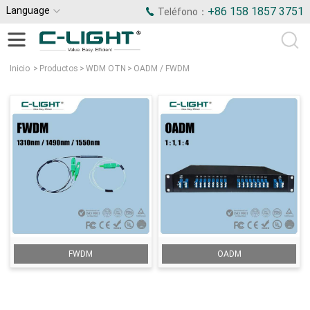
Language
+86 158 1857 3751
Teléfono：
Inicio
>
Productos
>
WDM OTN
>
OADM / FWDM
FWDM
OADM